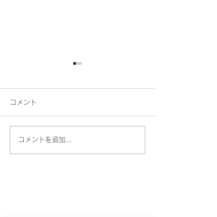
コメント
コメントを追加…
【和歌山】髪質改善トリ
美容師だけが知
ートメントは本当に効果
る！カラーの色
ある？美容師が正直に解
くするヘアケア
はじめ
ての方
説します
歌山】 美容室
善