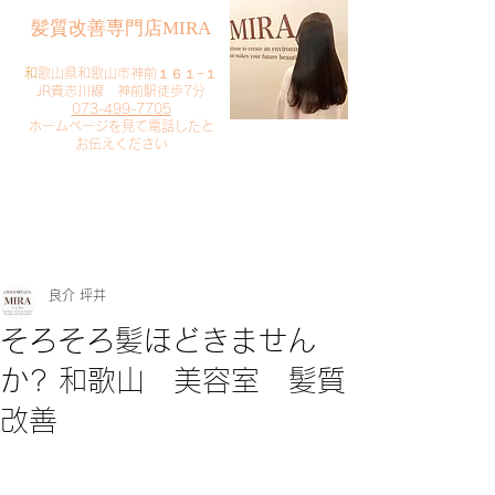
​髪質改善専門店MIRA
​
和歌山県和歌山市神前１６１−１
JR貴志川線 神前駅徒歩7分
073-499-7705
​ホームページを見て電話したと
お伝えください
​ご予約・お問い合わせ
​クリック
良介 坪井
そろそろ髪ほどきません
か? 和歌山 美容室 髪質
改善