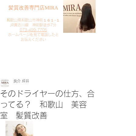
​髪質改善専門店MIRA
​
和歌山県和歌山市神前１６１−１
JR貴志川線 神前駅徒歩7分
073-499-7705
​ホームページを見て電話したと
お伝えください
​ご予約・お問い合わせ
​クリック
良介 坪井
そのドライヤーの仕方、合
ってる？ 和歌山 美容
室 髪質改善