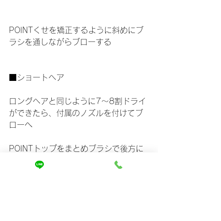
POINTくせを矯正するように斜めにブ
ラシを通しながらブローする
■ショートヘア
ロングヘアと同じように7～8割ドライ
ができたら、付属のノズルを付けてブ
ローへ
POINTトップをまとめブラシで後方に
円を描くようにブローして、
ふわっとしたボリュームを出すと、頭
に丸みが出て後ろ姿もかわいく♡
最後に