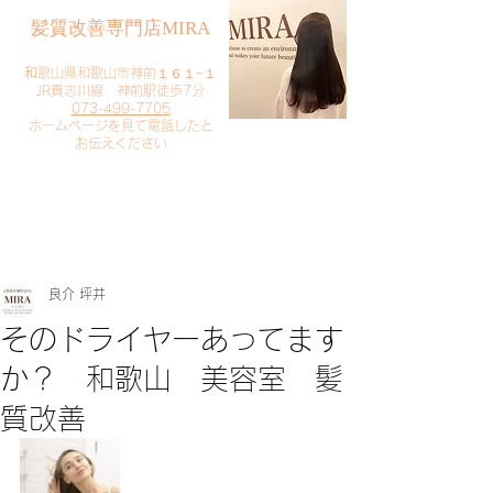
​髪質改善専門店MIRA
​
和歌山県和歌山市神前１６１−１
JR貴志川線 神前駅徒歩7分
073-499-7705
​ホームページを見て電話したと
お伝えください
​ご予約・お問い合わせ
​クリック
良介 坪井
そのドライヤーあってます
か？ 和歌山 美容室 髪
質改善