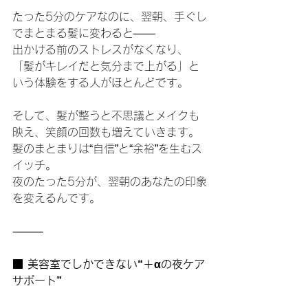
たった5分のケアなのに、翌朝、手ぐし
でまとまる髪に変わると――
出かける前のストレスがなくなり、
「髪がキレイだと気分まで上がる」と
いう体験をする人がほとんどです。
そして、髪が整うと不思議とメイクも
映え、笑顔の回数も増えていきます。
髪のまとまりは“自信”と“余裕”を生むス
イッチ。
夜のたった5分が、翌朝のあなたの印象
を変えるんです。
⸻
■ 美容室でしかできない“＋αの夜ケア
サポート”