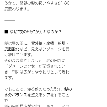
うかで、翌朝の髪の扱いやすさが180
度変わります。
⸻
■ なぜ“夜の5分”がカギなのか？
髪は昼の間に、
紫外線・摩擦・乾燥・
皮脂酸化
など、見えないダメージを受
け続けています。
そのまま寝てしまうと、髪の内部に
「ダメージのクセ」が記憶されてい
き、朝には広がりやうねりとして現れ
ます。
でもここで、寝る前のたった5分、
髪の
水分バランスを整えるケア
をすること
で――
髪の内部構造が安定し、キューティク