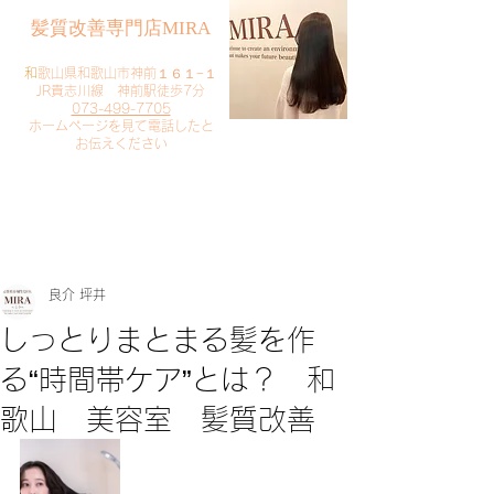
​髪質改善専門店MIRA
​
和歌山県和歌山市神前１６１−１
JR貴志川線 神前駅徒歩7分
073-499-7705
​ホームページを見て電話したと
お伝えください
​ご予約・お問い合わせ
​クリック
良介 坪井
しっとりまとまる髪を作
る“時間帯ケア”とは？ 和
歌山 美容室 髪質改善