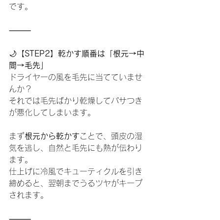
です。
⸻
🌙
【STEP2】乾かす順番は「根元→中
間→毛先」
ドライヤーの風を毛先に当てていませ
んか？
それでは毛先ばかり乾燥してパサつき
が悪化してしまいます。
まず
根元から乾かす
ことで、頭皮の湿
気を逃し、自然と毛先にも熱が伝わり
ます。
仕上げに冷風でキューティクルを引き
締めると、翌朝までうるツヤがキープ
されます。
⸻