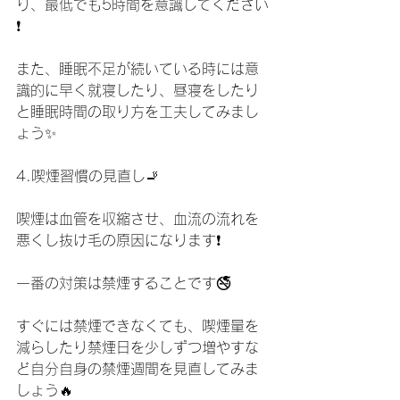
り、最低でも5時間を意識してください
❗️
また、睡眠不足が続いている時には意
識的に早く就寝したり、昼寝をしたり
と睡眠時間の取り方を工夫してみまし
ょう✨
4.喫煙習慣の見直し🚬
喫煙は血管を収縮させ、血流の流れを
悪くし抜け毛の原因になります❗️
一番の対策は禁煙することです🚭
すぐには禁煙できなくても、喫煙量を
減らしたり禁煙日を少しずつ増やすな
ど自分自身の禁煙週間を見直してみま
しょう🔥