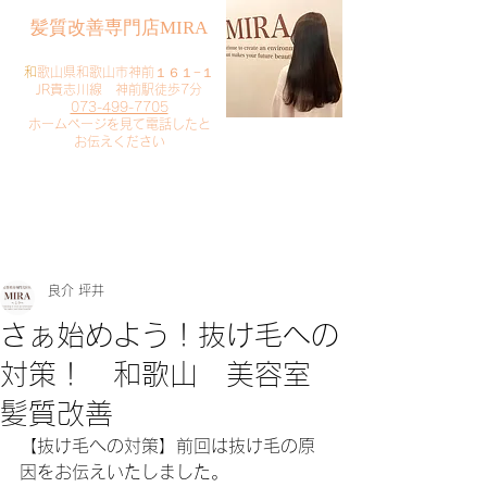
​髪質改善専門店MIRA
​
和歌山県和歌山市神前１６１−１
JR貴志川線 神前駅徒歩7分
073-499-7705
​ホームページを見て電話したと
お伝えください
​ご予約・お問い合わせ
​クリック
良介 坪井
さぁ始めよう！抜け毛への
対策！ 和歌山 美容室
髪質改善
【抜け毛への対策】前回は抜け毛の原
因をお伝えいたしました。