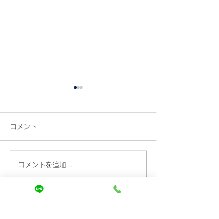
コメント
コメントを追加…
「いつもすぐ明るくな
ヘアカラーの色
る…」その原因は髪質で
的に変わる！美
はなく○○かもしれませ
きる3つのダメ
はじめ
ての方