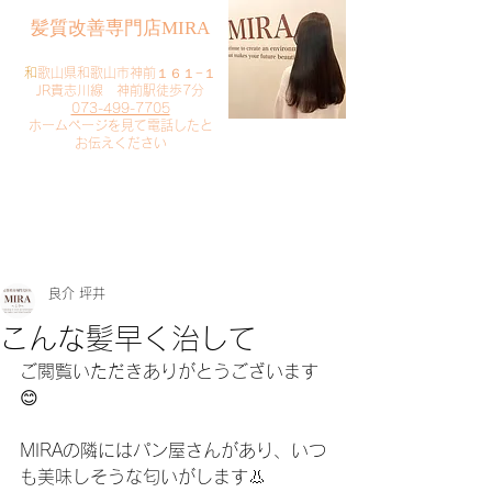
​髪質改善専門店MIRA
​
和歌山県和歌山市神前１６１−１
JR貴志川線 神前駅徒歩7分
073-499-7705
​ホームページを見て電話したと
お伝えください
​ご予約・お問い合わせ
​クリック
良介 坪井
こんな髪早く治して
ご閲覧いただきありがとうございます
😊
MIRAの隣にはパン屋さんがあり、いつ
も美味しそうな匂いがします👃