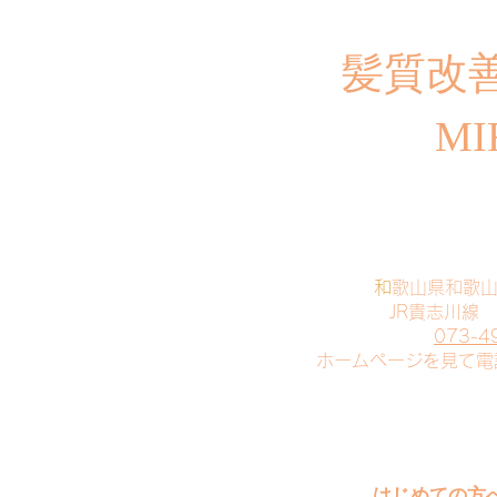
​髪質改
MI
​
和歌山県和歌
JR貴志川線
073-4
​ホームページを見て
はじめての方