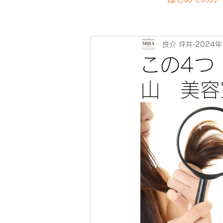
良介 坪井
2024年
この4つ
山 美容