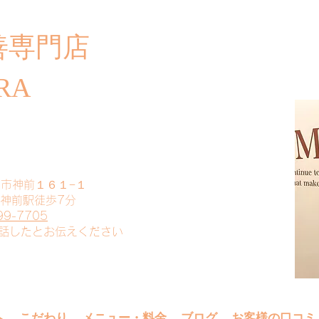
善専門店
​ご
RA
山市神前１６１−１
 神前駅徒歩7分
99-7705
電話したとお伝えください
へ
こだわり
メニュー・料金
ブログ
お客様の口コミ