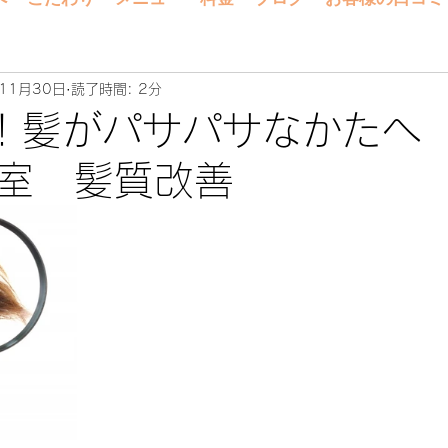
11月30日
読了時間: 2分
！髪がパサパサなかたへ
室 髪質改善