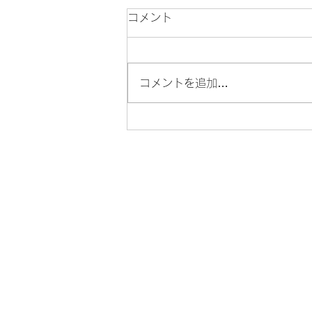
コメント
コメントを追加…
美容師だけが知っている！カ
ラーの色もちを良くするヘア
ケア方法【和歌山】 美容
室 髪質改善
はじめ
ての方
お客様の声