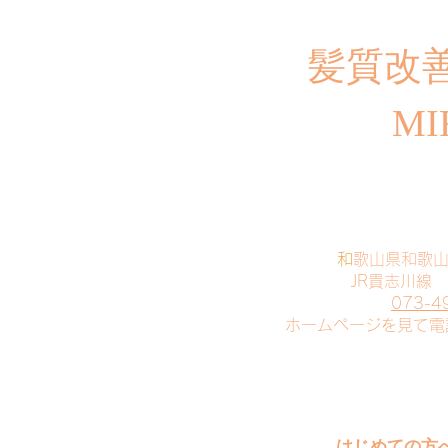
​髪質改
MI
​
和歌山県和歌
JR貴志川線
073-4
​ホームページを見て
はじめての方