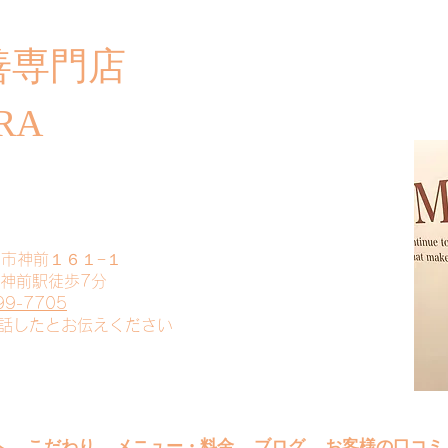
善専門店
​ご
RA
山市神前１６１−１
 神前駅徒歩7分
99-7705
電話したとお伝えください
へ
こだわり
メニュー・料金
ブログ
お客様の口コミ