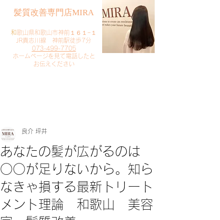
​髪質改善専門店MIRA
​
和歌山県和歌山市神前１６１−１
JR貴志川線 神前駅徒歩7分
073-499-7705
​ホームページを見て電話したと
お伝えください
​ご予約・お問い合わせ
​クリック
良介 坪井
あなたの髪が広がるのは
○○が足りないから。知ら
なきゃ損する最新トリート
メント理論 和歌山 美容