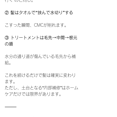
行く”のと同じ。
②
 髪はタオルで“挟んで水切り”する
こすった瞬間、CMCが削れます。
③
 トリートメントは毛先→中間→根元
の順
水分の通り道が傷んでいる毛先から補
給。
これを続けるだけで髪は確実に変わり
ます。
ただし、土台となる“内部補修”はホーム
ケアだけでは限界があります。
⸻