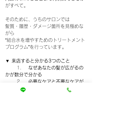
がすべて。
そのために、うちのサロンでは
髪質・履歴・ダメージ箇所を見極めな
がら
“結合水を増やすためのトリートメント
プログラム”を行っています。
▼ 来店すると分かる3つのこと
	1.	
なぜあなたの髪が広がるの
かが数分で分かる
	2.	
必要なケアと不要なケアが
ハッキリする
	3.	
体感レベルで髪が変わる“ま
とまり”を実感できる
「もっと早く知りたかった…」
そう言われることが本当に多いです。