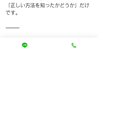
「正しい方法を知ったかどうか」だけ
です。
⸻
■あなたの髪は、まだ変わります
もし今あなたが
・何をやっても広がる
・もう年齢的に仕方ないと思っている
・本気で髪を変えたい
そう思っているなら、
一度しっかりと原因から見直してみて
ください。
表面的なケアではなく