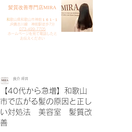
​髪質改善専門店MIRA
​
和歌山県和歌山市神前１６１−１
JR貴志川線 神前駅徒歩7分
073-499-7705
​ホームページを見て電話したと
お伝えください
​ご予約・お問い合わせ
​クリック
良介 坪井
【40代から急増】和歌山
市で広がる髪の原因と正し
い対処法 美容室 髪質改
善