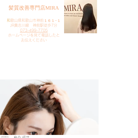
​髪質改善専門店MIRA
​
和歌山県和歌山市神前１６１−１
JR貴志川線 神前駅徒歩7分
073-499-7705
​ホームページを見て電話したと
お伝えください
​ご予約・お問い合わせ
​クリック
良介 坪井