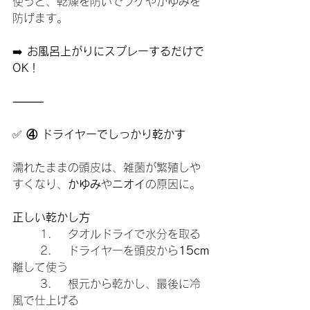
使うと、乾燥を防いでフケやかゆみを
防げます。
➡️ 
お風呂上がりにスプレーするだけで
OK！
⸻
✅
 ④ ドライヤーでしっかり乾かす
濡れたままの頭皮は、雑菌が繁殖しや
すくなり、
かゆみ
や
ニオイ
の原因に。
正しい乾かし方
	1.	タオルドライで水分を取る
	2.	ドライヤーを頭皮から
15cm
離して使う
	3.	根元から乾かし、最後に冷
風で仕上げる