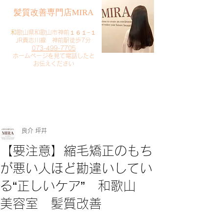
​髪質改善専門店MIRA
​
和歌山県和歌山市神前１６１−１
JR貴志川線 神前駅徒歩7分
073-499-7705
​ホームページを見て電話したと
お伝えください
​ご予約・お問い合わせ
​クリック
良介 坪井
【要注意】縮毛矯正のもち
が悪い人ほど勘違いしてい
る“正しいケア” 和歌山
美容室 髪質改善