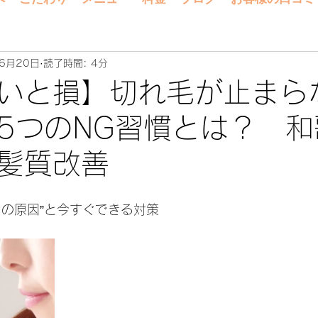
6月20日
読了時間: 4分
いと損】切れ毛が止まら
5つのNG習慣とは？ 
髪質改善
当の原因”と今すぐできる対策