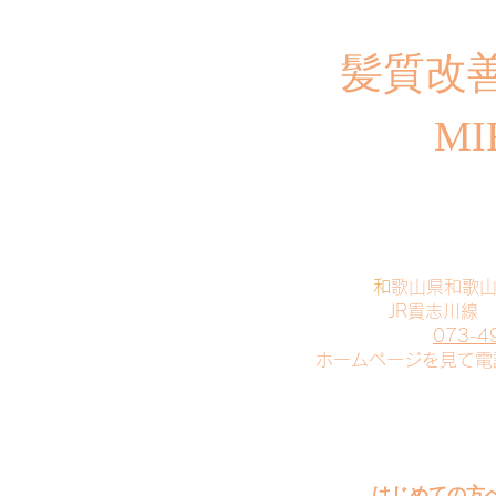
​髪質改
MI
​
和歌山県和歌
JR貴志川線
073-4
​ホームページを見て
はじめての方