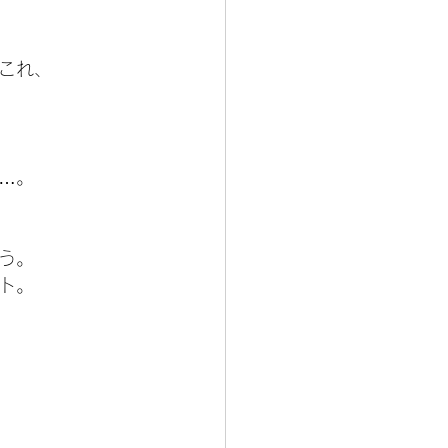
これ、
…。
う。
ト。