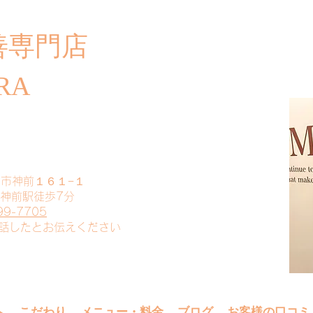
善専門店
​ご
RA
山市神前１６１−１
 神前駅徒歩7分
99-7705
電話したとお伝えください
へ
こだわり
メニュー・料金
ブログ
お客様の口コミ