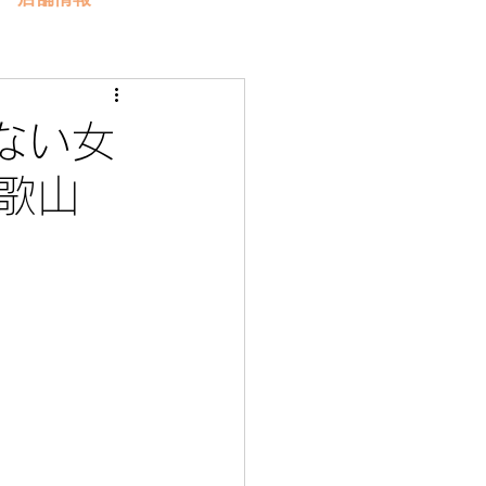
ない女
和歌山