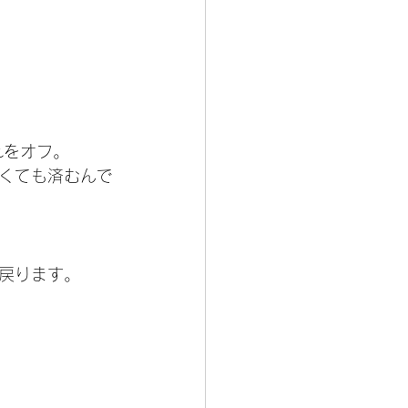
れをオフ。
くても済むんで
戻ります。