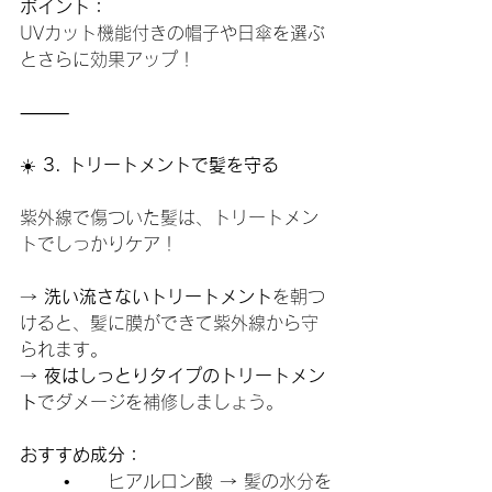
ポイント：
UVカット機能付きの帽子や日傘を選ぶ
とさらに効果アップ！
⸻
☀️
 3. トリートメントで髪を守る
紫外線で傷ついた髪は、トリートメン
トでしっかりケア！
→ 
洗い流さないトリートメント
を朝つ
けると、髪に膜ができて紫外線から守
られます。
→ 
夜はしっとりタイプのトリートメン
ト
でダメージを補修しましょう。
おすすめ成分：
	•	ヒアルロン酸 → 髪の水分を