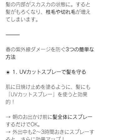
髪の内部がスカスカの状態に。すると
髪がもろくなり、
枝毛や切れ毛
が増え
てしまいます。
⸻
春の紫外線ダメージを防ぐ
3つの簡単な
方法
☀️
 1. UVカットスプレーで髪を守る
肌に日焼け止めを塗るように、髪にも
「UVカットスプレー」を使うと効果
的！
→ 朝のお出かけ前に
髪全体にスプレー
するだけでOK。
→ 外出中も2〜3時間おきにスプレーす
ると、さらに効果アップ！