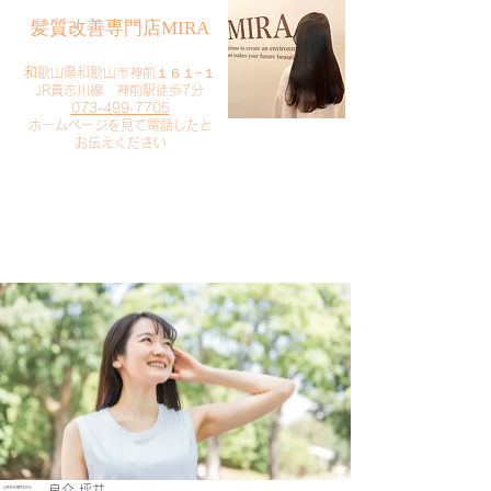
​髪質改善専門店MIRA
​
和歌山県和歌山市神前１６１−１
JR貴志川線 神前駅徒歩7分
073-499-7705
​ホームページを見て電話したと
お伝えください
​ご予約・お問い合わせ
​クリック
良介 坪井