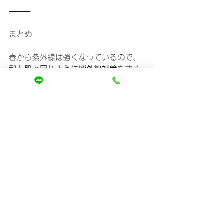
⸻
まとめ
春から紫外線は強くなっているので、
髪も肌と同じように紫外線対策
をする
ことが大切です。
	•	
UVカットスプレー
で髪を守
る
	•	
帽子や日傘
で直射日光を防
ぐ
	•	
トリートメント
でダメージ
を補修
この3つのケアを習慣にすれば、春でも
ツヤツヤで健康な髪をキープできます
よ！
春の紫外線に負けず、きれいな髪を目