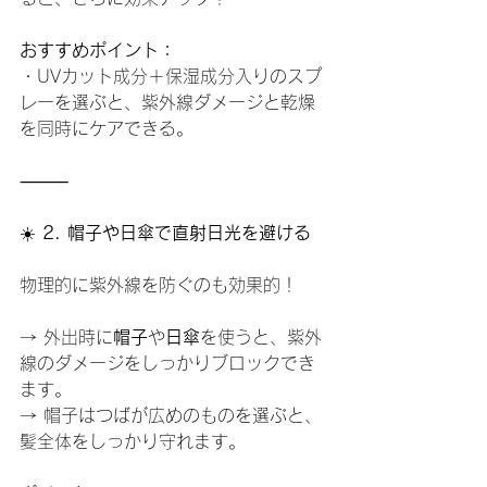
おすすめポイント：
・UVカット成分＋保湿成分入りのスプ
レーを選ぶと、紫外線ダメージと乾燥
を同時にケアできる。
⸻
☀️
 2. 帽子や日傘で直射日光を避ける
物理的に紫外線を防ぐのも効果的！
→ 外出時に
帽子
や
日傘
を使うと、紫外
線のダメージをしっかりブロックでき
ます。
→ 帽子はつばが広めのものを選ぶと、
髪全体をしっかり守れます。