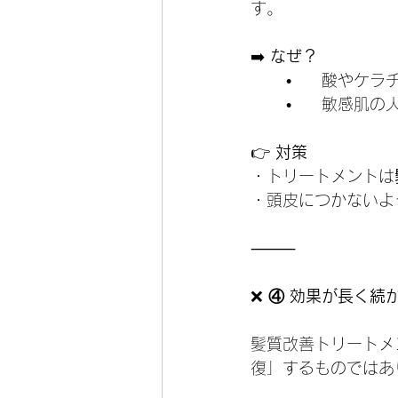
す。
➡️ 
なぜ？
	•	酸や
	•	敏感
👉
 対策
・トリートメントは
・頭皮につかないよ
⸻
❌
 ④ 効果が長く続
髪質改善トリートメ
復」するものではあ