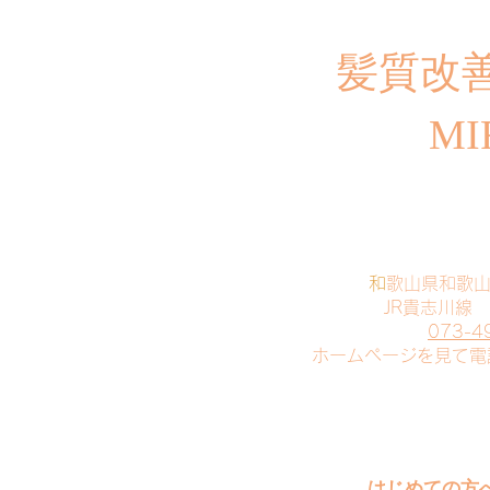
​髪質改
MI
​
和歌山県和歌
JR貴志川線
073-4
​ホームページを見て
はじめての方