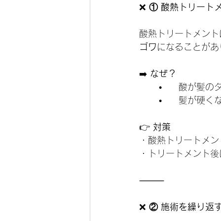
❌
 ① 酸熱トリー
酸熱トリートメント
ゴワ
になることがあ
➡️ 
なぜ？
	•	酸が
	•	髪が
👉
 対策
・酸熱トリートメン
・トリートメント後
⸻
❌
 ② 施術を繰り返