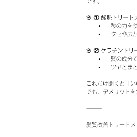
です。
🌸
 ① 酸熱トリート
	•	酸の
	•	クセ
🌸
 ② ケラチントリ
	•	髪の
	•	ツヤ
これだけ聞くと「い
でも、
デメリット
を
⸻
髪質改善トリートメ