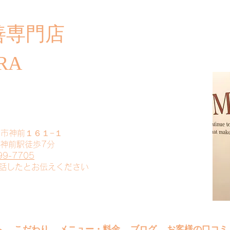
善専門店
​ご
RA
山市神前１６１−１
 神前駅徒歩7分
99-7705
電話したとお伝えください
へ
こだわり
メニュー・料金
ブログ
お客様の口コミ