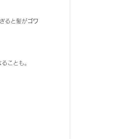
ぎると髪が
ゴワ
なることも。