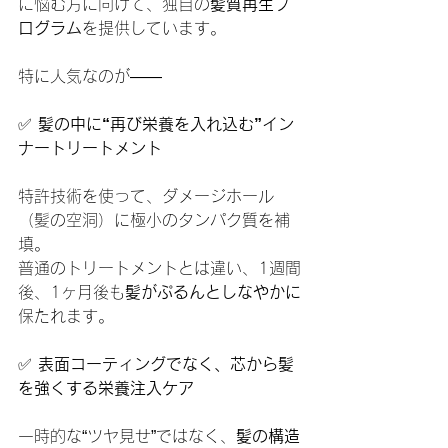
に悩む方に向けて、独自の
髪質再生プ
ログラム
を提供しています。
特に人気なのが――
✅
 髪の中に“再び栄養を入れ込む”イン
ナートリートメント
特許技術を使って、ダメージホール
（髪の空洞）に極小のタンパク質を補
填。
普通のトリートメントとは違い、1週間
後、1ヶ月後も
髪がぷるんとしなやかに
保たれます。
✅
 表面コーティングでなく、芯から髪
を強くする栄養注入ケア
一時的な“ツヤ見せ”ではなく、
髪の構造