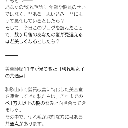
でももし――
あなたの“切れ毛”が、年齢や髪質のせい
ではなく、**ある「思い込み」**によ
って悪化しているとしたら？
そして、今日このブログを読んだこと
で、
数ヶ月後のあなたの髪が見違える
ほど美しくなる
としたら？
⸻
美容師歴
11年が見てきた「切れ毛女子
の共通点」
和歌山市で髪質改善に特化した美容室
を運営してきた私たちは、これまで
の
べ1万人以上の髪の悩み
と向き合ってき
ました。
その中で、切れ毛が深刻な方にはある
共通点
があります。