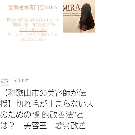
​髪質改善専門店MIRA
​
和歌山県和歌山市神前１６１−１
JR貴志川線 神前駅徒歩7分
073-499-7705
​ホームページを見て電話したと
お伝えください
​ご予約・お問い合わせ
​クリック
良介 坪井
【和歌山市の美容師が伝
授】切れ毛が止まらない人
のための“劇的改善法”と
は？ 美容室 髪質改善