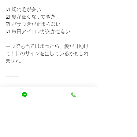
☑ 切れ毛が多い
☑ 髪が細くなってきた
☑ パサつきが止まらない
☑ 毎日アイロンが欠かせない
一つでも当てはまったら、髪が「助け
て！」のサインを出しているかもしれ
ません。
⸻
最後に｜あなたの髪は、まだ美しくな
れる
切れ毛は、あきらめなくていい。
和歌山市で、あなたの髪を一緒に再生
しませんか？