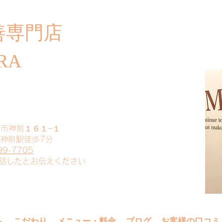
善専門店
​ご
RA
山市神前１６１−１
 神前駅徒歩7分
99-7705
電話したとお伝えください
へ
こだわり
メニュー・料金
ブログ
お客様の口コミ