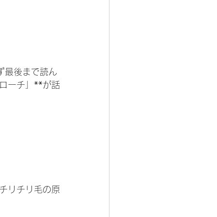
ず最後まで読ん
ローチ」**が話
チリチリ毛の原