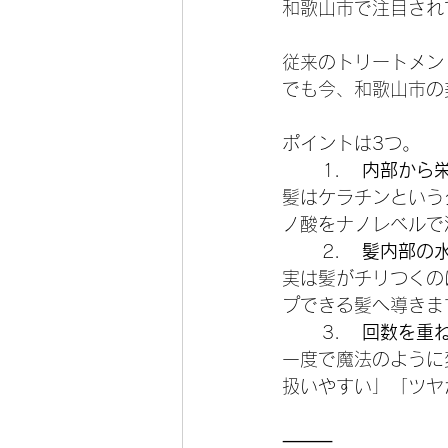
和歌山市で注目され
従来のトリートメント
でも今、和歌山市の
ポイントは3つ。
	1.	
内部から
髪はケラチンという
ノ酸をナノレベルで
	2.	
髪内部の
実は髪がチリつくの
プできる髪へ導きま
	3.	
回数を重
一度で魔法のように
扱いやすい」「ツヤ
⸻