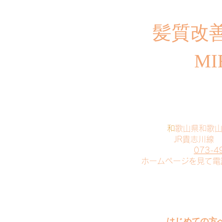
​髪質改
MI
​
和歌山県和歌
JR貴志川線
073-4
​ホームページを見て
はじめての方