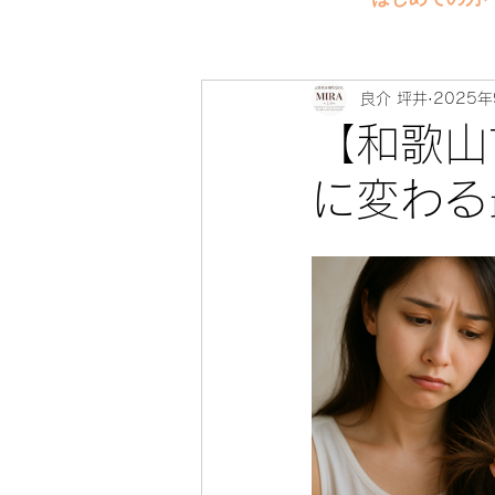
良介 坪井
2025
【和歌山
に変わる