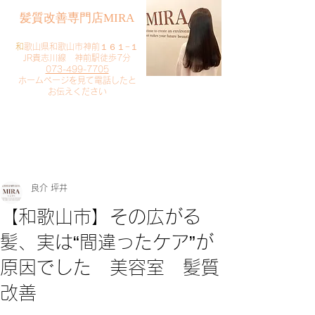
​髪質改善専門店MIRA
​
和歌山県和歌山市神前１６１−１
JR貴志川線 神前駅徒歩7分
073-499-7705
​ホームページを見て電話したと
お伝えください
​ご予約・お問い合わせ
​クリック
良介 坪井
【和歌山市】その広がる
髪、実は“間違ったケア”が
原因でした 美容室 髪質
改善