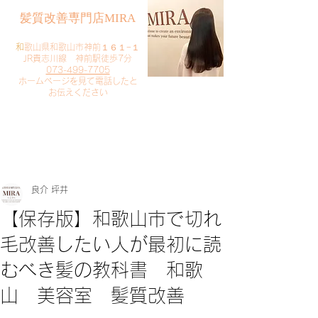
​髪質改善専門店MIRA
​
和歌山県和歌山市神前１６１−１
JR貴志川線 神前駅徒歩7分
073-499-7705
​ホームページを見て電話したと
お伝えください
​ご予約・お問い合わせ
​クリック
良介 坪井
【保存版】和歌山市で切れ
毛改善したい人が最初に読
むべき髪の教科書 和歌
山 美容室 髪質改善