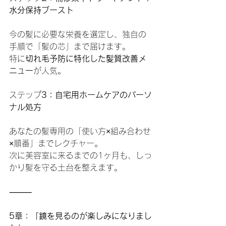
水分保持ブースト
今の髪に必要な栄養を選定し、独自の
手順で「髪の芯」まで届けます。
特に
切れ毛予防に特化した髪質改善メ
ニュー
が人気。
ステップ
3：自宅用ホームケアのパーソ
ナル処方
あなたの髪専用の「使い方×組み合わせ
×順番」までレクチャー。
次に美容室に来るまでの1ヶ月も、しっ
かり髪を守る土台を整えます。
⸻
5章：「鏡を見るのが楽しみになりまし