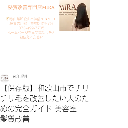
​髪質改善専門店MIRA
​
和歌山県和歌山市神前１６１−１
JR貴志川線 神前駅徒歩7分
073-499-7705
​ホームページを見て電話したと
お伝えください
​ご予約・お問い合わせ
​クリック
良介 坪井
【保存版】和歌山市でチリ
チリ毛を改善したい人のた
めの完全ガイド 美容室
髪質改善