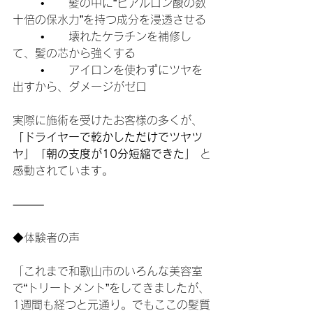
	•	髪の中に“ヒアルロン酸の数
十倍の保水力”を持つ成分を浸透させる
	•	壊れたケラチンを補修し
て、髪の芯から強くする
	•	アイロンを使わずにツヤを
出すから、ダメージがゼロ
実際に施術を受けたお客様の多くが、 
「ドライヤーで乾かしただけでツヤツ
ヤ」「朝の支度が10分短縮できた」
 と
感動されています。
⸻
◆体験者の声
「これまで和歌山市のいろんな美容室
で“トリートメント”をしてきましたが、
1週間も経つと元通り。でもここの髪質