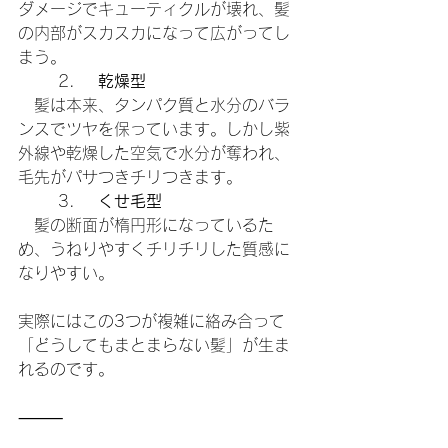
ダメージでキューティクルが壊れ、髪
の内部がスカスカになって広がってし
まう。
	2.	
乾燥型
　髪は本来、タンパク質と水分のバラ
ンスでツヤを保っています。しかし紫
外線や乾燥した空気で水分が奪われ、
毛先がパサつきチリつきます。
	3.	
くせ毛型
　髪の断面が楕円形になっているた
め、うねりやすくチリチリした質感に
なりやすい。
実際にはこの3つが複雑に絡み合って
「どうしてもまとまらない髪」が生ま
れるのです。
⸻