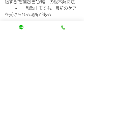
給する“髪質改善”が唯一の根本解決法
	•	和歌山市でも、最新のケア
を受けられる場所がある
髪は必ず変わります。
そして、その変化はあなたの毎日をも
っと楽しく、もっと美しくしてくれる
はずです。
「チリチリ毛を卒業したい」と本気で
思う方は、ぜひ一度ホームページをご
覧ください。そこに、あなたが探して
いた答えがあります。
https://www.mira-kaizen.com