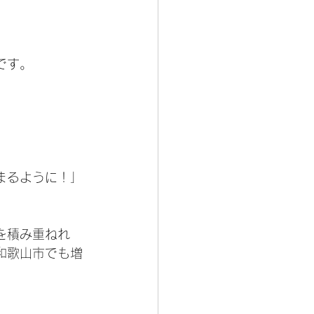
です。
まるように！」
を積み重ねれ
和歌山市でも増