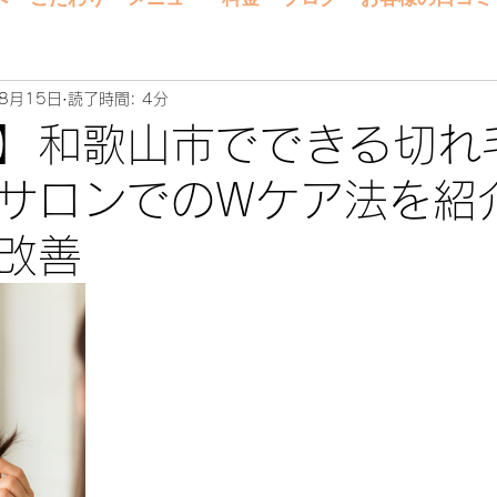
8月15日
読了時間: 4分
】和歌山市でできる切れ
サロンでのWケア法を紹
改善