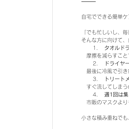
⸻
自宅でできる簡単ケ
「でも忙しいし、毎
そんな方に向けて、
	1.	
タオルド
　摩擦を減らすこと
	2.	
ドライヤ
　最後に冷風で引き
	3.	
トリートメ
　すぐ流してしまう
	4.	
週1回は
　市販のマスクより
小さな積み重ねでも