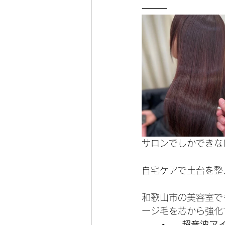
⸻
サロンでしかできな
自宅ケアで土台を整
和歌山市の美容室で
ージ毛を芯から強化
	•	
超音波ア