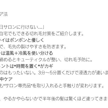
ア法
日サロンに行けない…」
自宅でもできる切れ毛対策をご紹介します。
ライはポンポンと優しく
で、毛先の裂けやすさを防ぎます。
ーは温風＋冷風を使い分ける
締めるとキューティクルが整い、切れ毛予防に。
ントは“時間を置く”がカギ
のはもったいない。3分〜5分置くだけで浸透力が違い
集中ケア
も“サロン専売品”を取り入れると手触りが変わります。
、やるかやらないかで半年後の髪は驚くほど違ってきま