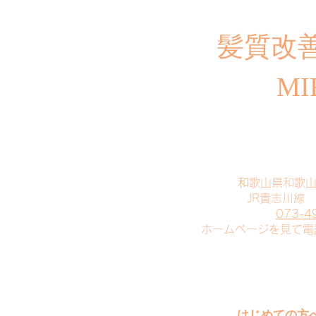
​髪質改
MI
​
和歌山県和歌
JR貴志川線
073-4
​ホームページを見て
はじめての方