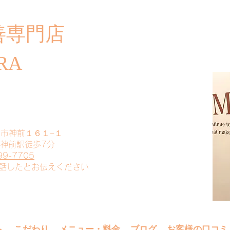
善専門店
​ご
RA
山市神前１６１−１
 神前駅徒歩7分
99-7705
電話したとお伝えください
へ
こだわり
メニュー・料金
ブログ
お客様の口コミ