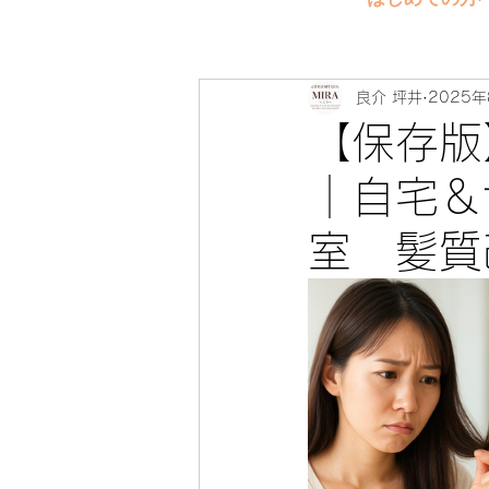
良介 坪井
2025年
【保存版
｜自宅＆
室 髪質