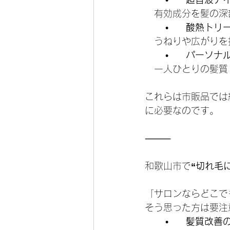
　有効成分を髪の深
	•	
酸熱トリ
　うねりや広がりを
	•	
パーソナ
　一人ひとりの髪質
これらは市販品では
に必要なのです。
⸻
和歌山市で
“切れ毛
「サロンならどこで
そう思った方は要注
	•	
髪質改善