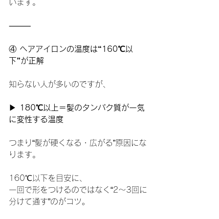
います。
⸻
④
 ヘアアイロンの温度は“160℃以
下”が正解
知らない人が多いのですが、
▶ 
180℃以上＝髪のタンパク質が一気
に変性する温度
つまり“髪が硬くなる・広がる”原因にな
ります。
160℃以下を目安に、
一回で形をつけるのではなく“2〜3回に
分けて通す”のがコツ。