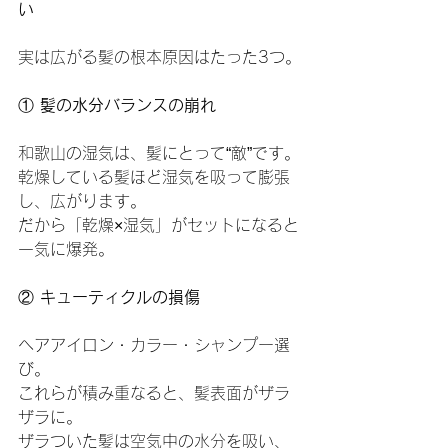
い
実は広がる髪の根本原因はたった3つ。
①
 髪の水分バランスの崩れ
和歌山の湿気は、髪にとって“敵”です。
乾燥している髪ほど湿気を吸って膨張
し、広がります。
だから「乾燥×湿気」がセットになると
一気に爆発。
②
 キューティクルの損傷
ヘアアイロン・カラー・シャンプー選
び。
これらが積み重なると、髪表面がザラ
ザラに。
ザラついた髪は空気中の水分を吸い、