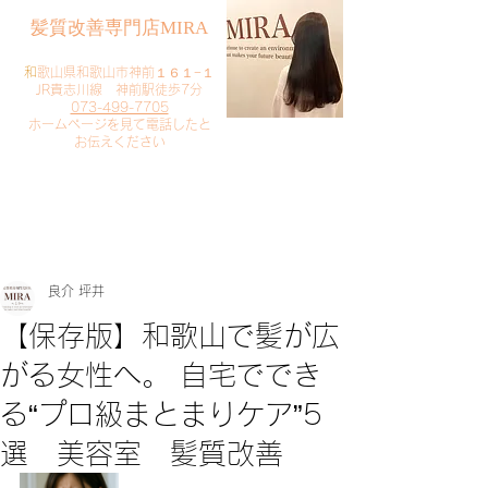
​髪質改善専門店MIRA
​
和歌山県和歌山市神前１６１−１
JR貴志川線 神前駅徒歩7分
073-499-7705
​ホームページを見て電話したと
お伝えください
​ご予約・お問い合わせ
​クリック
良介 坪井
【保存版】和歌山で髪が広
がる女性へ。 自宅ででき
る“プロ級まとまりケア”5
選 美容室 髪質改善