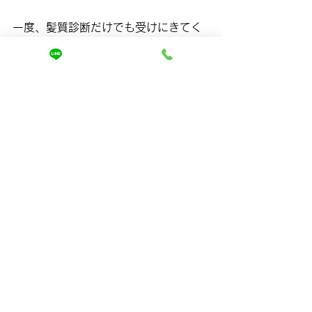
一度、髪質診断だけでも受けにきてく
ださい。
https://www.kamishitsukaizenmira.com
あなたの髪の広がりの原因を数分で特
定し、
最短でまとまる“あなた専用のケアプラ
ン”をご提案します。
もちろん、無理な勧誘は一切ありませ
ん。
相談だけでもOKです。
自分の髪が変わると、
毎日の気分も、仕事の自信も、人との
関わり方も変わります。