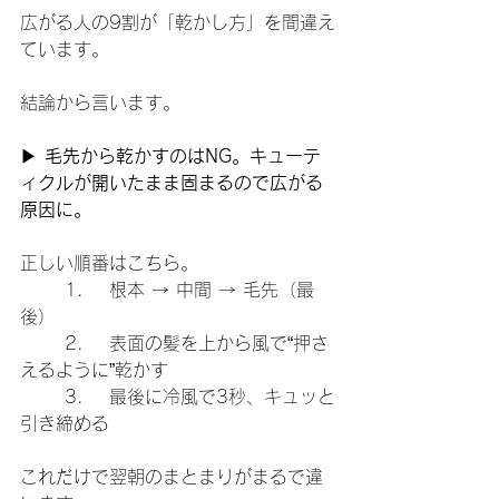
広がる人の9割が「乾かし方」を間違え
ています。
結論から言います。
▶ 
毛先から乾かすのはNG。キューテ
ィクルが開いたまま固まるので広がる
原因に。
正しい順番はこちら。
	1.	根本 → 中間 → 毛先（最
後）
	2.	表面の髪を上から風で“押さ
えるように”乾かす
	3.	最後に冷風で3秒、キュッと
引き締める
これだけで翌朝のまとまりがまるで違