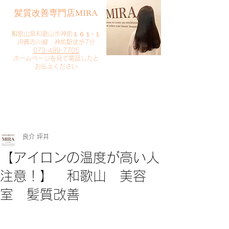
​髪質改善専門店MIRA
​
和歌山県和歌山市神前１６１−１
JR貴志川線 神前駅徒歩7分
073-499-7705
​ホームページを見て電話したと
お伝えください
​ご予約・お問い合わせ
​クリック
良介 坪井
【アイロンの温度が高い人
注意！】 和歌山 美容
室 髪質改善