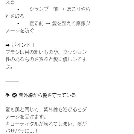
える
	•	シャンプー前 → ほこりや汚
れを取る
	•	寝る前 → 髪を整えて摩擦ダ
メージを防ぐ
➡️ 
ポイント！
ブラシは目の粗いものや、クッション
性のあるものを選ぶと髪に優しいです
よ。
⸻
🌟
 ⑤ 紫外線から髪を守っている
髪も肌と同じで、紫外線を浴びるとダ
メージを受けます。
キューティクルが壊れてしまい、髪が
パサパサに…！