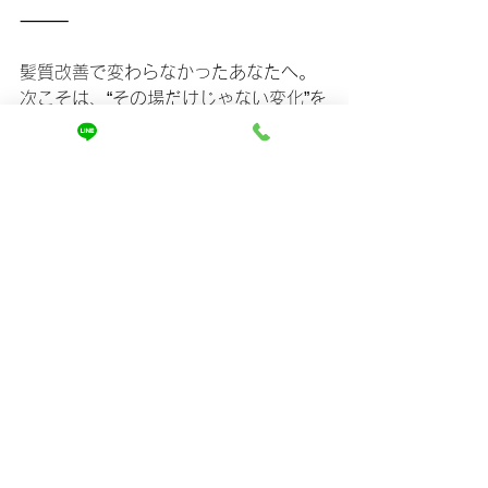
⸻
髪質改善で変わらなかったあなたへ。
次こそは、“その場だけじゃない変化”を
体感してみてください。
きっと今までのイメージが、いい意味
で裏切られます。
そしてその一歩が、
あなたの毎日を少しラクに、少し楽し
くしてくれるはずです。
⸻
「本当に変わる理由」を、もっと詳し
く知りたい方へ。
施術の考え方や実際の変化事例は、ホ