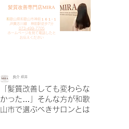
​髪質改善専門店MIRA
​
和歌山県和歌山市神前１６１−１
JR貴志川線 神前駅徒歩7分
073-499-7705
​ホームページを見て電話したと
お伝えください
​ご予約・お問い合わせ
​クリック
良介 坪井
「髪質改善しても変わらな
かった…」そんな方が和歌
山市で選ぶべきサロンとは