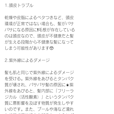
1.頭皮トラブル
乾燥や皮脂によるベタつきなど、頭皮
環境が正常ではない場合も、髪がパサ
パサになる原因に❗️毛根が存在している
のは頭皮なので、頭皮が不健康だと髪
が生える段階から不健康な髪になって
しまう可能性があります🥺
2.紫外線によるダメージ
髪も肌と同じで紫外線によるダメージ
を受ける。紫外線をあびるとタンパク
質が壊され、パサパサ髪の原因に☀️紫
外線をあびると、髪内部に「フリーラ
ジカル（活性酸素）」というタンパク
質に悪影響を及ぼす物質が発生しやす
いのです。また、プールや海など濡れ