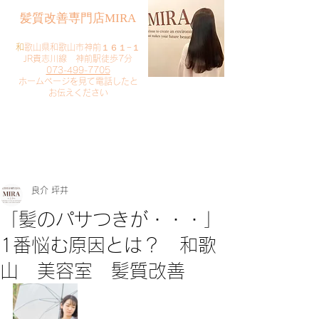
​髪質改善専門店MIRA
​
和歌山県和歌山市神前１６１−１
JR貴志川線 神前駅徒歩7分
073-499-7705
​ホームページを見て電話したと
お伝えください
​ご予約・お問い合わせ
​クリック
良介 坪井
「髪のパサつきが・・・」
1番悩む原因とは？ 和歌
山 美容室 髪質改善