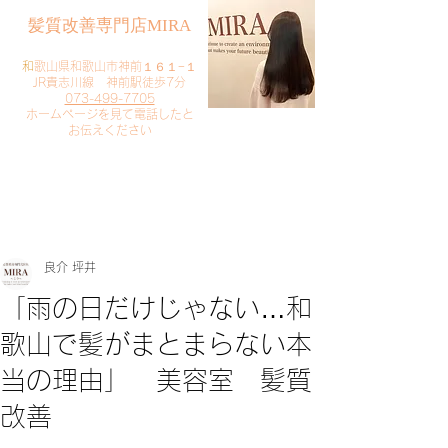
​髪質改善専門店MIRA
​
和歌山県和歌山市神前１６１−１
JR貴志川線 神前駅徒歩7分
073-499-7705
​ホームページを見て電話したと
お伝えください
​ご予約・お問い合わせ
​クリック
良介 坪井
「雨の日だけじゃない…和
歌山で髪がまとまらない本
当の理由」 美容室 髪質
改善