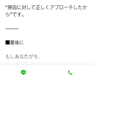
“原因に対して正しくアプローチしたか
ら”です。
⸻
■最後に
もしあなたが今、
・朝のまとまりにストレスを感じてい
る
・年々髪が扱いにくくなっている
・色々試したけど変わらない
そう感じているなら、
それは“限界”ではなく、