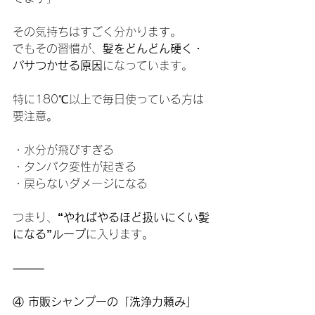
その気持ちはすごく分かります。
でもその習慣が、
髪をどんどん硬く・
パサつかせる原因
になっています。
特に180℃以上で毎日使っている方は
要注意。
・水分が飛びすぎる
・タンパク変性が起きる
・戻らないダメージになる
つまり、
“やればやるほど扱いにくい髪
になる”ループ
に入ります。
⸻
④
 市販シャンプーの「洗浄力頼み」