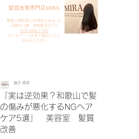
​髪質改善専門店MIRA
​
和歌山県和歌山市神前１６１−１
JR貴志川線 神前駅徒歩7分
073-499-7705
​ホームページを見て電話したと
お伝えください
​ご予約・お問い合わせ
​クリック
良介 坪井
「実は逆効果？和歌山で髪
の傷みが悪化するNGヘア
ケア5選」 美容室 髪質
改善