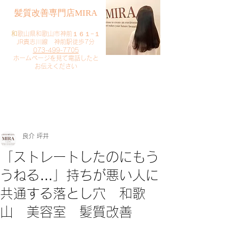
​髪質改善専門店MIRA
​
和歌山県和歌山市神前１６１−１
JR貴志川線 神前駅徒歩7分
073-499-7705
​ホームページを見て電話したと
お伝えください
​ご予約・お問い合わせ
​クリック
良介 坪井
「ストレートしたのにもう
うねる…」持ちが悪い人に
共通する落とし穴 和歌
山 美容室 髪質改善