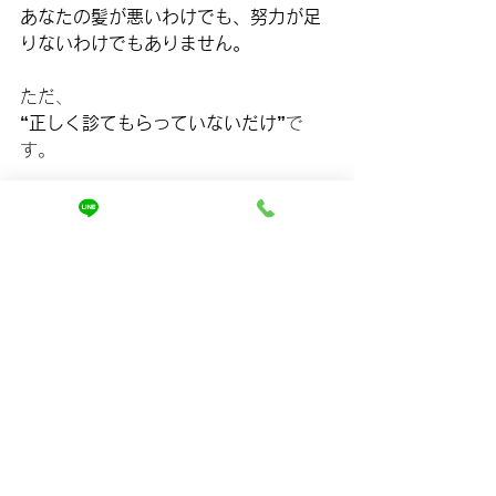
あなたの髪が悪いわけでも、努力が足
りないわけでもありません。
ただ、
“正しく診てもらっていないだけ”
で
す。
私たちは、
「とりあえず真っ直ぐ」ではなく、
半年先・1年先まで扱いやすい髪
を前提
に設計します。
ホームページでは、
✔ なぜ持ちが変わるのか
✔ どんな考え方で施術しているのか
✔ どんな人が向いているのか
を、さらに詳しくお伝えしています。