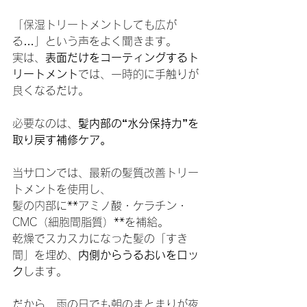
「保湿トリートメントしても広が
る…」という声をよく聞きます。
実は、
表面だけをコーティングするト
リートメント
では、一時的に手触りが
良くなるだけ。
必要なのは、
髪内部の“水分保持力”を
取り戻す補修ケア。
当サロンでは、最新の髪質改善トリー
トメントを使用し、
髪の内部に**アミノ酸・ケラチン・
CMC（細胞間脂質）**を補給。
乾燥でスカスカになった髪の「すき
間」を埋め、
内側からうるおいをロッ
ク
します。
だから、雨の日でも朝のまとまりが夜