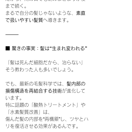
まで続く。
まるで自分の髪じゃないような、
素直
で扱いやすい髪質
へ導きます。
⸻
■ 驚きの事実：髪は“生まれ変われる”
「髪は死んだ細胞だから、治らない」
そう教わった人も多いでしょう。
でも、最新の毛髪科学では、
髪内部の
損傷構造を再結合する技術
が進化して
います。
特に話題の「酸熱トリートメント」や
「水素髪質改善」は、
傷んだ髪の内部を“再構築”し、ツヤとハ
リを復活させる効果があるんです。