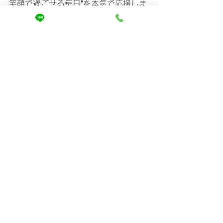
笑顔で過ごせる毎日”を本気で応援しま
す。
ホームページでは、
実際に「広がり髪から卒業」したお客
様の
ビフォーアフター写真
と、
一人ひとりに合わせた改善プラン
を詳
しくご紹介しています。
👉 
【今すぐチェック】髪の広がりを根
本から変える最新ケアはこちら
https://www.mira-kaizen.com
すべて表示
最新記事