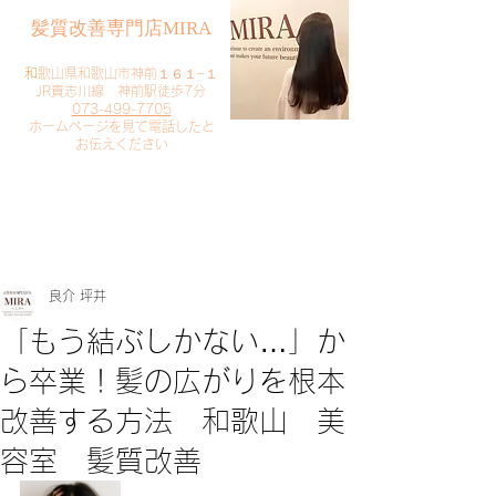
​髪質改善専門店MIRA
​
和歌山県和歌山市神前１６１−１
JR貴志川線 神前駅徒歩7分
073-499-7705
​ホームページを見て電話したと
お伝えください
​ご予約・お問い合わせ
​クリック
良介 坪井
「もう結ぶしかない…」か
ら卒業！髪の広がりを根本
改善する方法 和歌山 美
容室 髪質改善