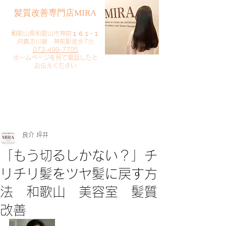
​髪質改善専門店MIRA
​
和歌山県和歌山市神前１６１−１
JR貴志川線 神前駅徒歩7分
073-499-7705
​ホームページを見て電話したと
お伝えください
​ご予約・お問い合わせ
​クリック
良介 坪井
「もう切るしかない？」チ
リチリ髪をツヤ髪に戻す方
法 和歌山 美容室 髪質
改善