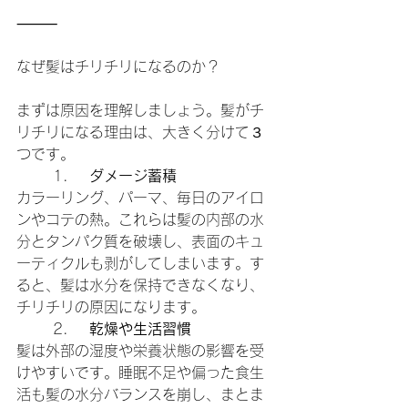
⸻
なぜ髪はチリチリになるのか？
まずは原因を理解しましょう。髪がチ
リチリになる理由は、大きく分けて３
つです。
	1.	
ダメージ蓄積
カラーリング、パーマ、毎日のアイロ
ンやコテの熱。これらは髪の内部の水
分とタンパク質を破壊し、表面のキュ
ーティクルも剥がしてしまいます。す
ると、髪は水分を保持できなくなり、
チリチリの原因になります。
	2.	
乾燥や生活習慣
髪は外部の湿度や栄養状態の影響を受
けやすいです。睡眠不足や偏った食生
活も髪の水分バランスを崩し、まとま