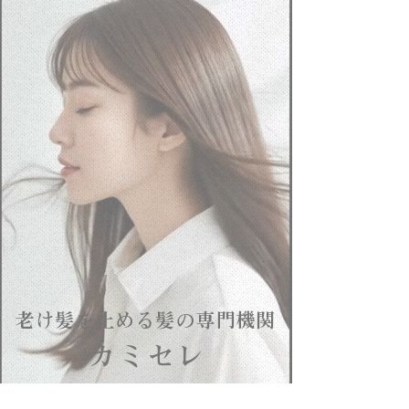
老け髪を止める​髪の専門機関
​カミセレ